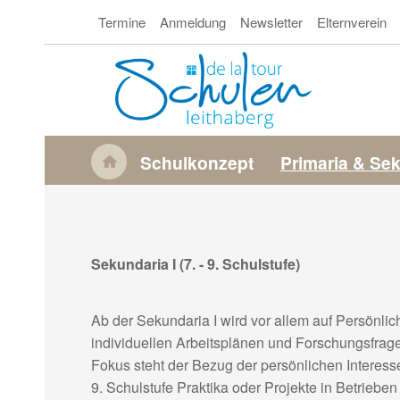
Direkt
Termine
Anmeldung
Newsletter
Elternverein
zum
Secondary
Inhalt
Navigation
M
Schulkonzept
Primaria & Se
a
i
n
n
Sekundaria I (7. - 9. Schulstufe)
a
v
Ab der Sekundaria I wird vor allem auf Persönlic
i
individuellen Arbeitsplänen und Forschungsfrage
Fokus steht der Bezug der persönlichen Interesse
g
9. Schulstufe Praktika oder Projekte in Betriebe