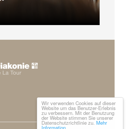
Wir verwenden Cookies auf dieser
Website um das Benutzer-Erlebnis
zu verbessern. Mit der Benutzung
der Website stimmen Sie unserer
Datenschutzrichtlinie zu.
Mehr
Information