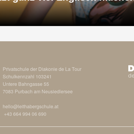
Privatschule der Diakonie de La Tour
Schulkennzahl 103241
Untere Bahngasse 55
7083 Purbach am Neusiedlersee
hello@leithabergschule.at
+43 664 994 06 690