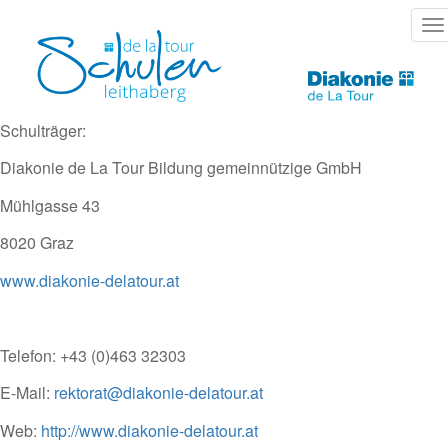
Direkt
T
zum
na
Inhalt
Schulträger:
Diakonie de La Tour Bildung gemeinnützige GmbH
Mühlgasse 43
8020 Graz
www.diakonie-delatour.at
Telefon: +43 (0)463 32303
E-Mail:
rektorat@diakonie-delatour.at
Web:
http://www.diakonie-delatour.at