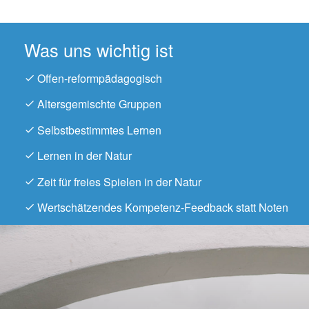
Was uns wichtig ist
Offen-reformpädagogisch
Altersgemischte Gruppen
Selbstbestimmtes Lernen
Lernen in der Natur
Zeit für freies Spielen in der Natur
Wertschätzendes Kompetenz-Feedback statt Noten